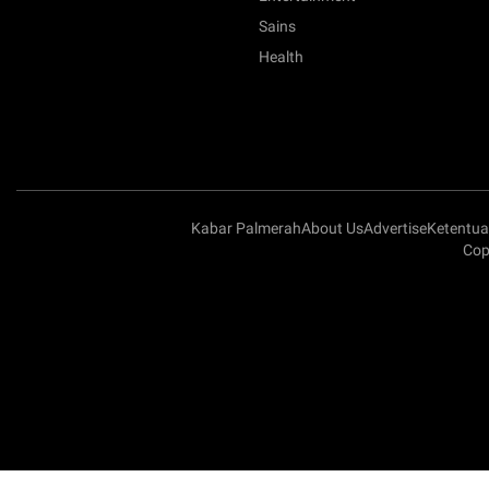
Sains
Health
Kabar Palmerah
About Us
Advertise
Ketentu
Cop