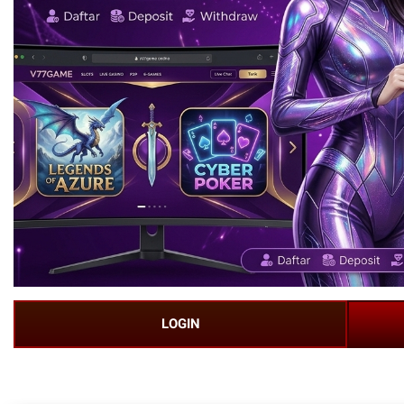
LOGIN