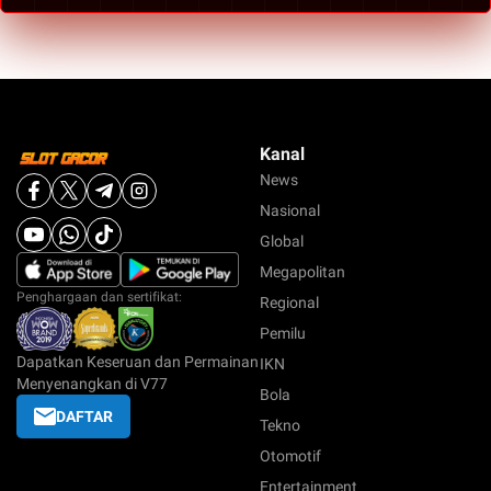
Kanal
News
Nasional
Global
Megapolitan
Penghargaan dan sertifikat:
Regional
Pemilu
Dapatkan Keseruan dan Permainan
IKN
Menyenangkan di V77
Bola
DAFTAR
Tekno
Otomotif
Entertainment