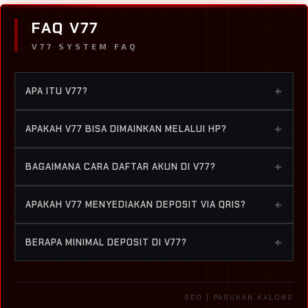
FAQ V77
V77 SYSTEM FAQ
+
APA ITU V77?
V77 adalah platform game online yang
+
APAKAH V77 BISA DIMAINKAN MELALUI HP?
menyediakan berbagai permainan slot gacor
modern dengan RTP tinggi dan akses praktis untuk
Ya, V77 dapat diakses melalui smartphone Android
+
BAGAIMANA CARA DAFTAR AKUN DI V77?
semua pemain.
maupun iPhone dengan tampilan responsif dan
koneksi yang stabil.
Pemain hanya perlu mengisi formulir pendaftaran
+
APAKAH V77 MENYEDIAKAN DEPOSIT VIA QRIS?
dengan data yang valid, lalu akun dapat langsung
digunakan setelah proses verifikasi selesai.
Ya, V77 mendukung metode deposit via QRIS serta
+
BERAPA MINIMAL DEPOSIT DI V77?
berbagai pembayaran digital lainnya yang cepat
dan praktis.
Minimal deposit di V77 cukup terjangkau sehingga
pemain dapat menikmati berbagai permainan tanpa
SEO | PASUKAN KALONG
harus menggunakan modal besar.